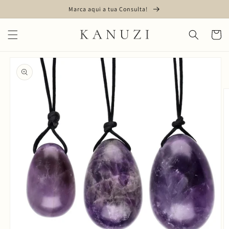
Saltar
Marca aqui a tua Consulta!
para o
conteúdo
Carrinh
Saltar para
a
informação
do produto