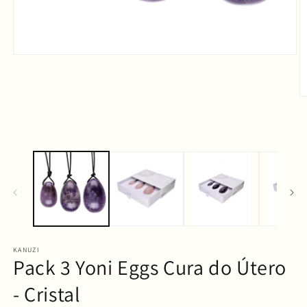
Abrir
conteúdo
multimédia
1
em
Ab
modal
c
m
2
e
m
KANUZI
Pack 3 Yoni Eggs Cura do Útero
- Cristal