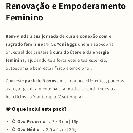
-
-
Renovação e Empoderamento
Cristal
Cristal
Feminino
Bem-vinda à tua jornada de cura e conexão com o
sagrado feminino!
✨ Os
Yoni Eggs
unem a sabedoria
ancestral dos cristais à
cura do útero e da energia
feminina
, ajudando-te a fortalecer a tua essência,
autoestima e bem-estar físico e emocional.
Com este
pack de 3 ovos
em tamanhos diferentes, poderás
avançar gradualmente na tua prática e sentir todos os
benefícios da Yoniterapia (Ovoterapia).
💎 O que inclui este pack?
🥚 Ovo Pequeno
→ 2 x 3 cm | 19g
🥚 Ovo Médio
→ 2,5 x 4 cm | 36g