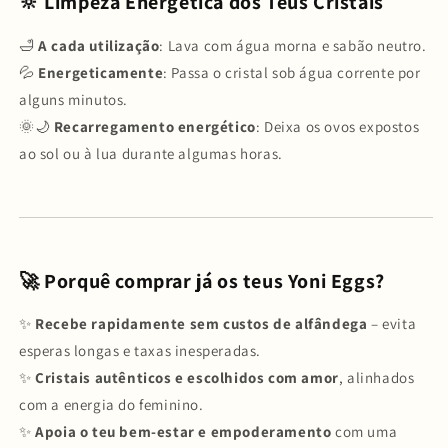
🔆 Limpeza Energética dos Teus Cristais
🛁
A cada utilização
: Lava com água morna e sabão neutro.
💦
Energeticamente
: Passa o cristal sob água corrente por
alguns minutos.
🌞🌙
Recarregamento energético
: Deixa os ovos expostos
ao sol ou à lua durante algumas horas.
🚀 Porquê comprar já os teus Yoni Eggs?
✨
Recebe rapidamente sem custos de alfândega
– evita
esperas longas e taxas inesperadas.
✨
Cristais autênticos e escolhidos com amor
, alinhados
com a energia do feminino.
✨
Apoia o teu bem-estar e empoderamento
com uma