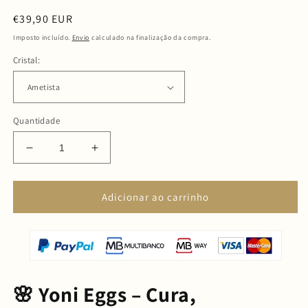
Preço
€39,90 EUR
normal
Imposto incluído.
Envio
calculado na finalização da compra.
Cristal:
Quantidade
Diminuir
Aumentar
a
a
quantidade
quantidade
de
de
Adicionar ao carrinho
Pack
Pack
3
3
Yoni
Yoni
Eggs
Eggs
Cura
Cura
do
do
🌸 Yoni Eggs – Cura,
Útero
Útero