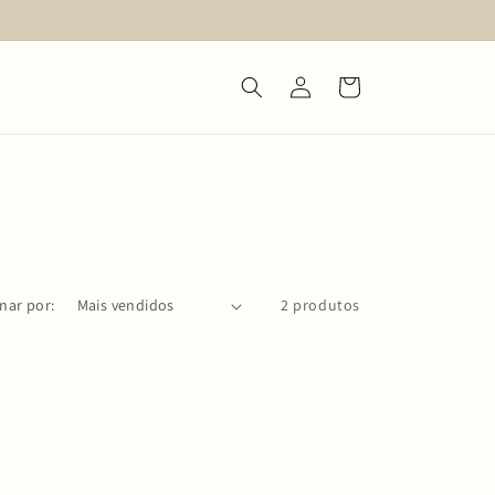
Iniciar
Carrinho
sessão
nar por:
2 produtos