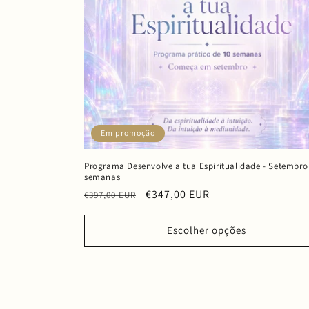
o
:
Em promoção
Programa Desenvolve a tua Espiritualidade - Setembro 
semanas
Preço
Preço
€347,00 EUR
€397,00 EUR
normal
de
saldo
Escolher opções